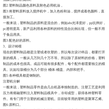
图2:塑料制品颜色原料及附色必用机油 。
图3:将塑料原料放入搅拌机中，加入色粉和油，搅拌成着色颜料，直
接加工。
一般来说，塑料制品的原料是混合的，例如abs光泽度好，pp抗摔好，
pc透明度高，新产品利用各种原料的特性混合比例出现，但一般不用
于食品用具。
图3:配色好的原料。
3、设计铸模
现在的塑料制品都是注塑或者吹塑的，所以每次设计样品，都要打开
新的模具，一般从几万到几十万不等。所以除了原材料的价格，塑料
制品的成本也很高。成品可能有很多配件，每个配件都需要独立的模
具。比如垃圾桶分为几个部分:桶体-桶盖、内胆和把手。
图5:各种模具都是钢制的。
注塑机分解
一般来说，塑料制品零件是由几台机器单独制造的。注塑工艺是利用
压力将熔融塑料注入塑料制品模具中，冷却成型，获得各种塑料零
件。有专门用于注塑的机械注塑机。目前较常用的塑料是聚苯乙烯。
图6:原料口。