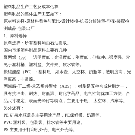
检查井模具
塑料制品生产工艺及成本估算
塑料制品的整体生产工艺如下：
矩形槽模具
原材料选择-原材料着色与配比-设计铸模-机器分解注塑-印花-装配检
测成品-包装出厂
路缘石模具
1、原料选择
原料选择：所有塑料均由石油提取。
排水槽模具
国内市场塑料制品原料主要有几种：
聚丙烯（pp）：透明度低，光泽度低，刚度低，但抗冲击强度强。常
生态框模具
见于塑料桶、塑料盆、文件夹、饮水管等。
聚碳酸酯（PC）：塑料瓶，如水壶、太空杯、奶瓶等，透明度高，光
预制块模具
泽度高，非常脆。
丙烯腈-丁二烯-苯乙烯共聚物（ABS）：树脂是五种合成树脂之一，
遮板模具
具有抗冲击、耐热、耐低温、耐化学药品、电气性能优加工方便、产
品尺寸稳定、表面光泽好等特点，主要用于瓶、 太空杯、汽车等。
另外还有：
PE 矿泉水瓶盖是主要用途产品，PE保鲜模、奶瓶等。
PVC 塑料袋、包装袋、排水管等主要用途。
PS 主要用于打印机外壳、电气外壳等。