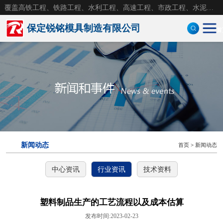
覆盖高铁工程、铁路工程、水利工程、高速工程、市政工程、水泥构件，水泥砼制品钢模具
保定锐铭模具制造有限公司
首
定型钢模板
防护墙模板
风电基础模板
盖板模具
新闻动态
首页
>
新闻动态
钢模具
中心资讯
行业资讯
技术资料
拱形护坡模具
护坡模具
塑料制品生产的工艺流程以及成本估算
发布时间:2023-02-23