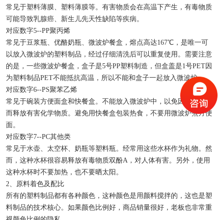
常见于塑料薄膜、塑料薄膜等。有害物质会在高温下产生，有毒物质
可能导致乳腺癌、新生儿先天性缺陷等疾病。
对应数字5--PP聚丙烯
常见于豆浆瓶、优酪奶瓶、微波炉餐盒，熔点高达167℃，是唯一可
以放入微波炉的塑料制品，经过仔细清洗后可以重复使用。需要注意
的是，一些微波炉餐盒，盒子是5号PP塑料制造，但盒盖是1号PET因
为塑料制品PET不能抵抗高温，所以不能和盒子一起放入微波炉。
对应数字6--PS聚苯乙烯
常见于碗装方便面盒和快餐盒。不能放入微波炉中，以免因温度过高
而释放有害化学物质。避免用快餐盒包装热食，不要用微波炉煮方便
面。
对应数字7--PC其他类
常见于水壶、太空杯、奶瓶等塑料瓶。经常用这些水杯作为礼物。然
而，这种水杯很容易释放有毒物质双酚A，对人体有害。另外，使用
这种水杯时不要加热，也不要晒太阳。
2、原料着色及配比
所有的塑料制品都有各种颜色，这种颜色是用颜料搅拌的，这也是塑
料制品的技术核心。如果颜色比例好，商品销量很好，老板也非常重
视颜色比例的隐私。