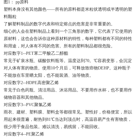
图1： pp原料
塑料本身没有其他颜色——所有的原料都是米粒状透明或半透明的塑
料颗粒
了解塑料制品的数字代表和特定熔点的危害是非常重要的。
细心的人会在塑料制品上看到一个三角形的数字，它代表了它使用的
原材料，这也会告诉你这种原材料的特性，每种塑料都有不同的特性
和用途，对人体有不同的危害。所有的塑料制品都很危险。
对应数字1--PET苯二甲酸乙二醇酯
常见于矿泉水瓶、碳酸饮料瓶等。温度达到70。℃容易变形，会沉淀
对人体有害的物质。使用10个月后，可释放致癌物DEHP。这种瓶子
不能放在车里晒太阳，也不能装酒、油等物质。
对应数字2--HDPE高密聚乙烯
常见于白色药瓶、清洁用品、沐浴用品。不要用作水杯，也不要用作
储物容器和其他物品。
对应数字3--PVC聚氯乙烯
雨衣、建材、塑料膜、塑料盒等都很常见。塑性好，价格便宜，所以
用起来很普遍，耐热到81℃当达到顶点时，高温容易产生有害物质，
很少用于食品包装。难以清洗，易残留，不能回收。
对应数字4--PE聚乙烯