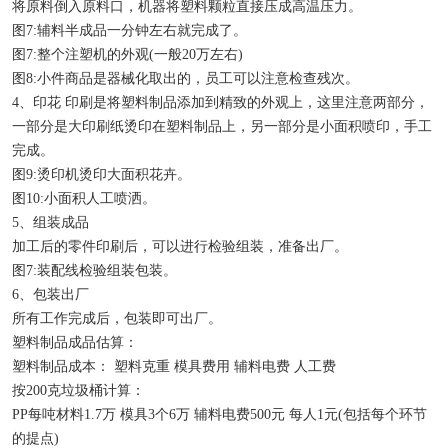
将原料倒入原料口，机器将塑料颗粒直接压成高温压力。
图7:辅料半成品一分钟左右就完成了。
图7:整个注塑机的外观(一般20万左右)
图8:小件商品是器械化取出的，员工可以注意检查残次。
4、印花 印刷是将塑料制品添加到精致的外观上，这里注意两部分，
一部分是大印刷纸烫印在塑料制品上，另一部分是小面积喷印，手工
完成。
图9:烫印机烫印大面积花卉。
图10:小面积人工喷洒。
5、组装成品
加工后的零件印刷后，可以进行检验组装，准备出厂。
图7:装配线检验组装包装。
6、包装出厂
所有工作完成后，包装即可出厂。
塑料制品成品估算：
塑料制品成本： 塑料克重 模具费用 辅料电费 人工费
按200克垃圾桶计算：
PP每吨材料1.7万 模具3个6万 辅料电费500元 每人1元(包括每个环节
的提点)