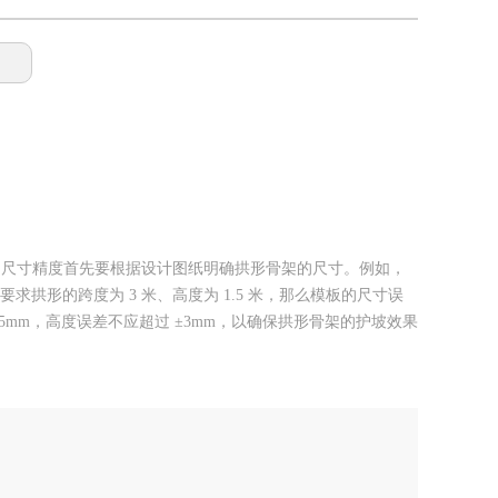
.尺寸精度首先要根据设计图纸明确拱形骨架的尺寸。例如，
拱形的跨度为 3 米、高度为 1.5 米，那么模板的尺寸误
mm，高度误差不应超过 ±3mm，以确保拱形骨架的护坡效果
是在高速公路的路堤护坡中使用，拱形骨架模板需要承受车辆
板。钢模板的屈服强度一般要求达到 235MPa 以上，能