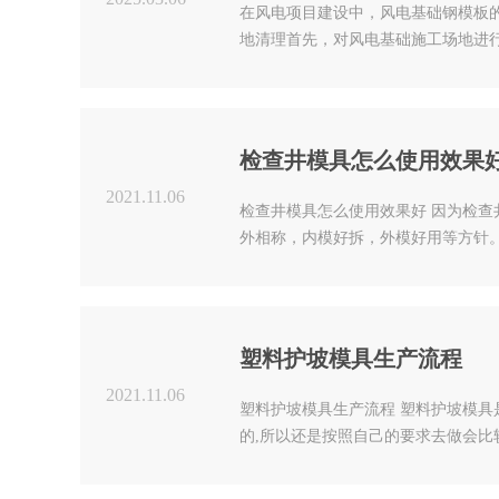
路缘石模具
在风电项目建设中，风电基础钢模板
地清理首先，对风电基础施工场地进
等测量仪器对场地进行测量放线，依
到场的风电基础钢模板数量、规格是
排水槽模具
吊装设备，像吊车、塔吊..
检查井模具怎么使用效果
生态框模具
2021.11.06
检查井模具怎么使用效果好 因为检
外相称，内模好拆，外模好用等方针
圆形检查井模具在检查井模板中使用
预制块模具
圆形检查井钢模具下单工作。圆形检
及时对内部的残渣进行..
塑料护坡模具生产流程
遮板模具
2021.11.06
塑料护坡模具生产流程 塑料护坡模
的,所以还是按照自己的要求去做会比
料的韧性好,不容易破损,降低破损率
国家标准并且可以根据实际操作中所遇