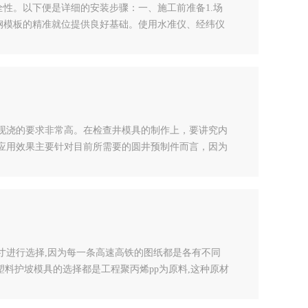
性。以下便是详细的安装步骤：一、施工前准备1.场
钢模板的精准就位提供良好基础。使用水准仪、经纬仪
误差控制在极小范围内。2.材料与工具检查仔细核对
、定位销等是否齐全且质量合格。同时，准备好充足的
现浇的要求非常高。在检查井模具的制作上，要讲究内
应用效果主要针对目前所需要的圆井预制件而言，因为
体在模具订购的过程中，按照统一的部署以及尺寸进行
捣将混凝土震动均匀。而在使用圆形井模具的时候，要
寸进行选择,因为每一条高速高铁的图纸都是各有不同
塑料护坡模具的选择都是工程聚丙烯pp为原料,这种原材
是规定有一定的标准的，具体的技术要求可以查看相关的
质量;高技术塑料护坡模具要求不断更新设备,应用新