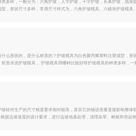
种类多样，一般分为：六角护坡，人字护坡，十字护坡，长条护坡，燕尾
成型，形状尺寸多样，常用尺寸样式为，六角护坡模具、六棱块护坡模具、
路护坡模具；按照制作分为，水泥护坡模具，塑料护坡模具。水泥护坡模
泥护坡模具用于生产水泥护坡砖使用，三叉护坡模具，拱形护坡模具等尺
有什么形状的，是什么材质的？护坡模具为白色聚丙烯塑料注塑成型，形状
、矩形水泥护坡模具 。护坡模具用哪种比较好呀护坡模具的种类多样，一
，拱形护坡，锁块护坡模具护坡模具为白色聚丙烯塑料注塑成型，形状尺
模具 。按照常用的用途有水利护坡模具，高速护坡模具，铁路护坡模具；
护坡砖对生产的尺寸精度要求相对较高，其实它的铺设质量直接影响整体
1.根据边坡坡度的设计要求，进行边坡地基处理，清理杂草、树根和突起
完成的基础表面铺设土工布或级配碎石。3.沿边缘开挖基坑，用合适的材
使趾墙完全满足设计要求。4.从下缘开始连锁铺设三排连锁护坡砖，河道