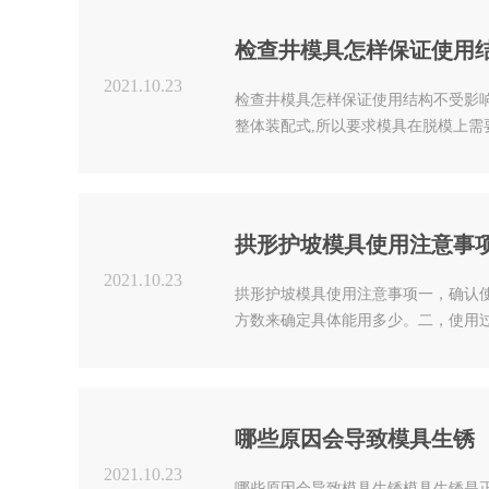
的一半砌入趾墙内并用毛..
检查井模具怎样保证使用
2021.10.23
检查井模具怎样保证使用结构不受影响
整体装配式,所以要求模具在脱模上需
使用上钢板原材料不管是天气的变化还
是具有较高硬度的模具,在强度上也是
且现在的模具的..
拱形护坡模具使用注意事
2021.10.23
拱形护坡模具使用注意事项一，确认
方数来确定具体能用多少。二，使用
为不同的原材料比例生产出来的预制
注浆时要提前把模具内的杂质清理干
方便脱模。三，制作完成..
哪些原因会导致模具生锈
2021.10.23
哪些原因会导致模具生锈模具生锈是正