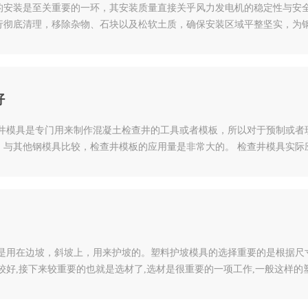
的安装是至关重要的一环，其安装质量直接关乎风力发电机的稳定性与安全
行彻底清理，移除杂物、石块以及松软土质，确保安装区域平整坚实，为
据设计图纸精确标定出基础的中心位置、轮廓线以及各模板的安装控制线，
否与设计要求相符，检查模板表面有无损伤、变形，连接件如螺栓、螺母
好
查井模具是专门用来制作混凝土检查井的工具或者模板，所以对于预制或者
。与其他钢模具比较，检查井模板的应用量是非常大的。 检查井模具实际
量比较大，而且每套规格的模板订购数量以及外形有所区别，这就需要具
查井模具设计构造主要是内外模的结构，中间放置混凝土，利用振动棒振
具是用在边坡，斜坡上，用来护坡的。塑料护坡模具的选择重要的是根据尺
较好,接下来较重要的也就是选材了,选材是很重要的一项工作,一般这样的
,脱模使水泥制品表面光滑,生产工艺是利用塑料护坡模具对于这个步骤也
到的问题进行完善。塑料护坡模具努力提高企业技术水平,提升产品档次和