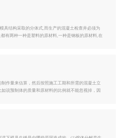
模具结构采取的分体式,而生产的混凝土检查井必须为
都有两种一种是塑料的原材料,一种是钢板的原材料,在
程中也是更加方便。 检查井模具其中钢板材质的模具
定性不用说也知道钢板材质的雨水检查井模具较为好,而
的制作量来估算，然后按照施工工期和所需的混凝土立
比如说预制体的质量和原材料的比例就不能忽视掉，因
要求放置，检查是否缺少一些细小零件等。在进行浇灌
脱模的时候应该在模板内表面涂刷一层脱模剂，这样才
讲下模具生锈是由哪些原因造成的。(1)熔体分解产生