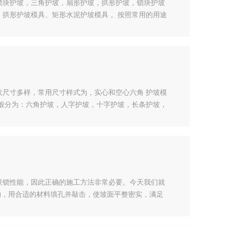
锁块护坡，三角护坡，扇形护坡，拱形护坡，锁块护坡
拱形护坡模具、矩形水泥护坡模具 。按照常用的用途
具是什么？水利等地方，水泥护坡模具分为六角护坡模
寸规格不同的护坡模具，人字形护坡模具，水泥护坡是
尺寸多样，常用尺寸样式为，实心和空心六角 护坡模
般分为：六角护坡，人字护坡，十字护坡，长条护坡，
寸多样，常用尺寸样式为，六角护坡模具、六棱块护坡
按照制作分为，水泥护坡模具，塑料护坡模具。阶梯式
联锁性能，因此正确的施工方法非常必要。今天我们就
物，用合适的材料填孔并敲击，使坡面平整密实，满足
料填坑底并夯实，沿下边缘修筑趾墙，用混凝土或毛石
护坡砖的长度方向沿水流方向反向铺设，一排砖沿下缘