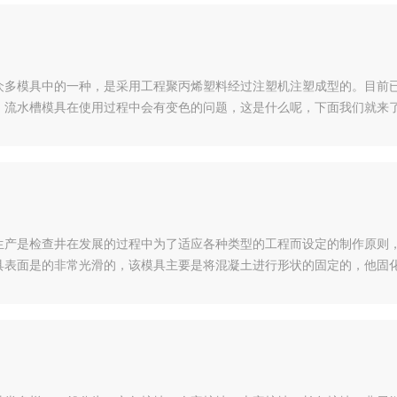
众多模具中的一种，是采用工程聚丙烯塑料经过注塑机注塑成型的。目前
。流水槽模具在使用过程中会有变色的问题，这是什么呢，下面我们就来
设备的问题。其中这两个方面还存在着一些小的方面，在工艺原料的问题上
和原料受到不干净物质污染，也会出现变色的问题。流水槽模具的设备方
生产是检查井在发展的过程中为了适应各种类型的工程而设定的制作原则
具表面是的非常光滑的，该模具主要是将混凝土进行形状的固定的，他固
体深埋的程度来确定模具的高度，在使用多块模板拼接的方式的来实现模
技、设备也是推动检查井模具的发展，随着该模具的使用的广泛性和高标