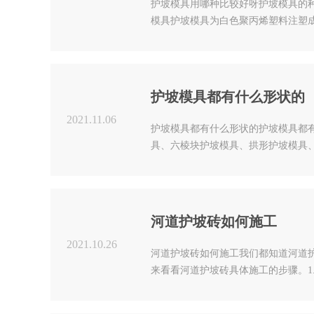
护坡模具用哪种比较好呀护坡模具的
模具护坡模具为白色聚丙烯塑料注塑
有水利护坡模具，高速护坡模具，铁
具，矩形护坡模具润达为您解答：水
应用于高速，高铁护坡模..
护坡模具都有什么形状的
2021.11.06
护坡模具都有什么形状的护坡模具都
具、六棱块护坡模具、拱形护坡模具
燕尾锁块护坡，三角护坡，扇形护坡
模具、拱形护坡模具、矩形水泥护坡
生态护坡模具的技术优..
河道护坡砖如何施工
2021.10.26
河道护坡砖如何施工我们都知道河道
来看看河道护坡砖具体施工的步骤。
河道护坡砖边坡的设计要求。2.在已
混凝土修筑剩余的趾墙并锚入趾墙，