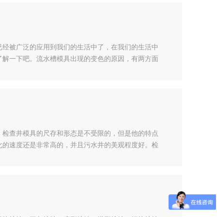
已经被广泛的应用到我们的生活中了，在我们的生活中
了解一下吧。流水槽模具出现的变色的原因，有两方面
，转动设备转动速度太快,令塑料负压过大导致变色。
面，机身内有碍物，导致塑料加快降解；温控设备失
，检查井模具的尺存和形态是不受限的，但是他的特点
化的速度还是非常高的，并且污水井的美观程度好。检
具的灵活使用，该模具的设计拼接的是多年经验而对模
准性，在模具制作是要先相对模具的尺寸和内外模的大