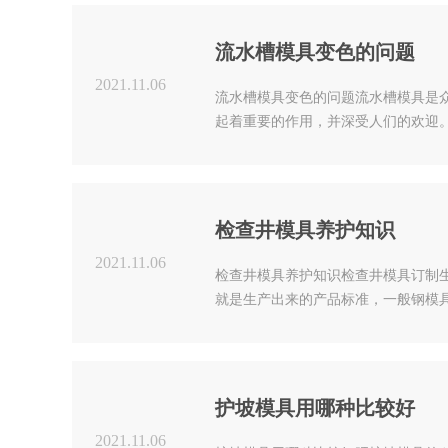
技术,进一步提高引..
流水槽模具变色的问题
2021.11.06
流水槽模具变色的问题流水槽模具是
起着重要的作用，并深受人们的欢迎
的原因工艺、原料问题和U型槽模具
注射量太大、注射速度过快、久时间
灵，导致塑料因温度太高变..
检查井模具养护知识
2021.11.06
检查井模具养护知识检查井模具订制
就是生产出来的产品标准，一般钢模
查井模具的结构设计是按照的地下井
具做的深入研究，并且本厂先进的科
致结构进行设定，有了标..
护坡模具用哪种比较好
2021.11.06