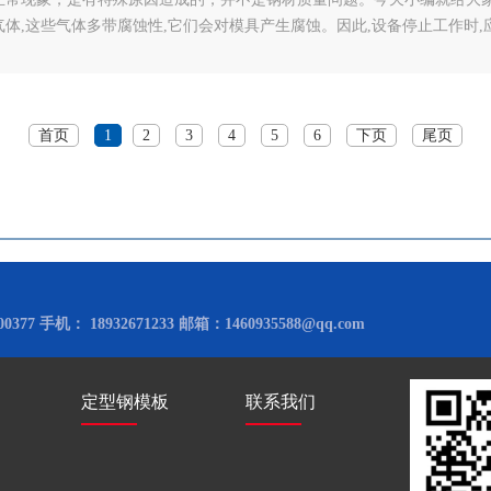
体,这些气体多带腐蚀性,它们会对模具产生腐蚀。因此,设备停止工作时,应
上黄油,堵上浇口。(2)模具中的冷却水模具中多采用冷却水以进行冷却,
如不及时擦去就易生锈。特别是在模具停止工作后,会很快产生冷凝水。因此,
首页
1
2
3
4
5
6
下页
尾页
0377 手机： 18932671233 邮箱：1460935588@qq.com
定型钢模板
联系我们