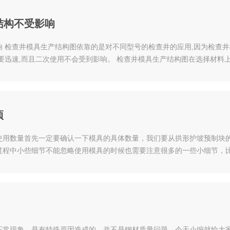
结构不受影响
 检查井模具生产结构图依靠的是对不同型号的检查井的应用,因为检查井
要迅速,而且二次使用不会受到影响。 检查井模具生产结构图在选择材料上
有气候的影响都不会因此而破损,在一点也是占有上风,相对来说施工的过
耐磨的,自然韧性也是非常好的,包括在高温的处理下也是比较耐高温的,稳
项
使用数量首先一定要确认一下模具的具体数量，我们要从拱形护坡预制块
过程中小些细节不能忽略使用模具的时候也需要注意很多的一些小细节，
体是不一样的。施工前一定要检查平面尺寸是否符合要求，按照设计图纸
净，立模时要放在平地的位置，以免模具变形错位造成后期安装不牢固。
常现象，是有特殊原因造成的，并不是钢材质量问题。今天小编就给大家