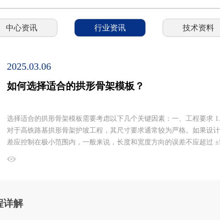
中心资讯
行业资讯
技术资料
2025.03.06
如何选择适合的拱形骨架模板？
选择适合的拱形骨架模板需要考虑以下几个关键因素：一、工程要求 1
对于高铁路基拱形骨架护坡工程，其尺寸要求通常较为严格。如果设计要求
差应控制在极小范围内，一般来说，长度和宽度方向的误差不应超过 ±5
和整体稳定性。 2.强度要求考虑工程所处的环境和承受的荷载。如果
行驶产生的振动和压力。这种情况下，应该选择强度高的模板材料，如钢模
够有效抵抗外力，防止变形..
程详解