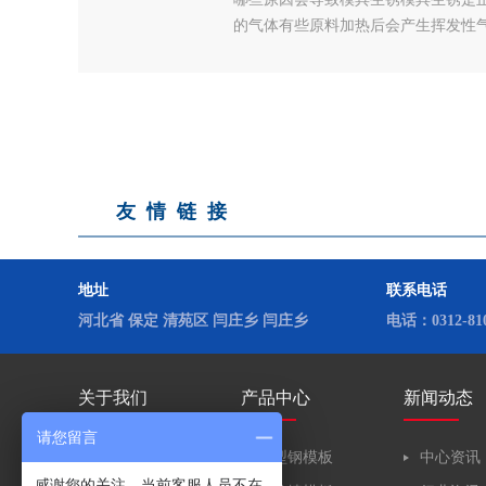
的气体有些原料加热后会产生挥发性气
腔内要喷防锈剂,在关闭模具时还要涂
气中的潮气就会在模具表面结成水珠,
型时产生的碳化..
友情链接
地址
联系电话
河北省 保定 清苑区 闫庄乡 闫庄乡
电话：0312-810
关于我们
产品中心
新闻动态
请您留言
公司简介
定型钢模板
中心资讯
感谢您的关注，当前客服人员不在