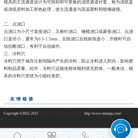
模具的主流通道设计为可拆卸和可更换的浇筑通道衬套，称为浇筑盖
或浇筑原料加工和热处理，使主流通道与高温塑料和喷嘴碰撞。
二、点浇口
点浇口为小尺寸直接浇口，又称针浇口、橄榄浇口或菱形浇口。点浇
口直径小，通常为0.5-1.5mm，去除浇口后残留痕迹小，开模时可自
动拉断浇口，有利于自动操作。
三、冷料穴
冷料穴用于储存注射间隔内产生的冷料，防止冷料进入腔内，影响塑
料制品质量。此外，冷料穴还能使熔体顺利填充腔体。一般来说，模
具的冷料穴形状为小圆柱形腔。
友情链接
Copyright ©2021-2021
保定锐铭模具制造有限公司
http://www.rmmuju.com/
冀ICP
备2021004550号-1