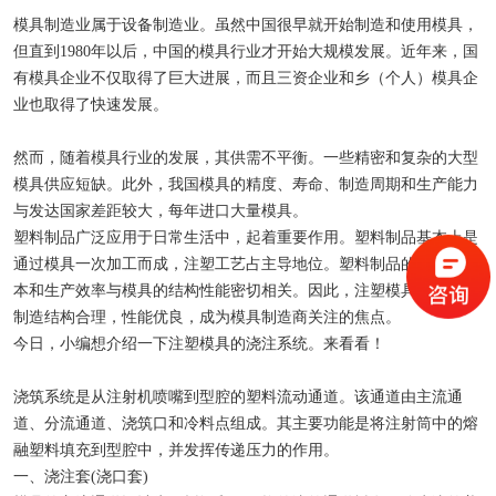
检查井模具
模具制造业属于设备制造业。虽然中国很早就开始制造和使用模具，
但直到1980年以后，中国的模具行业才开始大规模发展。近年来，国
矩形槽模具
有模具企业不仅取得了巨大进展，而且三资企业和乡（个人）模具企
业也取得了快速发展。
路缘石模具
然而，随着模具行业的发展，其供需不平衡。一些精密和复杂的大型
排水槽模具
模具供应短缺。此外，我国模具的精度、寿命、制造周期和生产能力
与发达国家差距较大，每年进口大量模具。
生态框模具
塑料制品广泛应用于日常生活中，起着重要作用。塑料制品基本上是
通过模具一次加工而成，注塑工艺占主导地位。塑料制品的质量、成
预制块模具
本和生产效率与模具的结构性能密切相关。因此，注塑模具的设计和
制造结构合理，性能优良，成为模具制造商关注的焦点。
遮板模具
今日，小编想介绍一下注塑模具的浇注系统。来看看！
浇筑系统是从注射机喷嘴到型腔的塑料流动通道。该通道由主流通
道、分流通道、浇筑口和冷料点组成。其主要功能是将注射筒中的熔
融塑料填充到型腔中，并发挥传递压力的作用。
一、浇注套(浇口套)