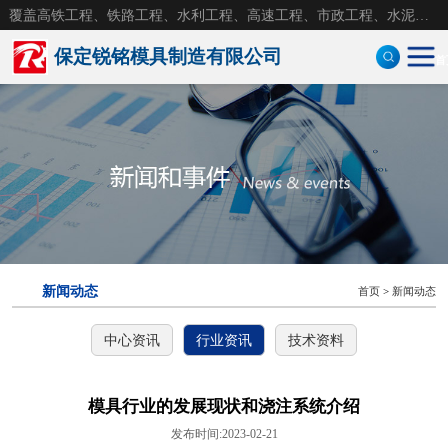
覆盖高铁工程、铁路工程、水利工程、高速工程、市政工程、水泥构件，水泥砼制品钢模具
保定锐铭模具制造有限公司
首
定型钢模板
防护墙模板
风电基础模板
盖板模具
新闻动态
首页
>
新闻动态
钢模具
中心资讯
行业资讯
技术资料
拱形护坡模具
护坡模具
模具行业的发展现状和浇注系统介绍
发布时间:2023-02-21