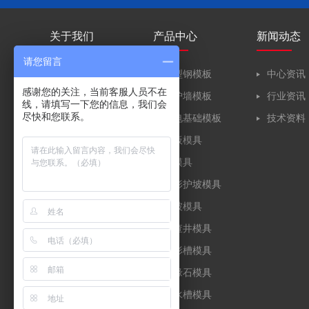
关于我们
产品中心
新闻动态
请您留言
公司简介
定型钢模板
中心资讯
感谢您的关注，当前客服人员不在
业务分布
防护墙模板
行业资讯
线，请填写一下您的信息，我们会
尽快和您联系。
公司里程碑
风电基础模板
技术资料
盖板模具
钢模具
拱形护坡模具
护坡模具
检查井模具
矩形槽模具
路缘石模具
排水槽模具