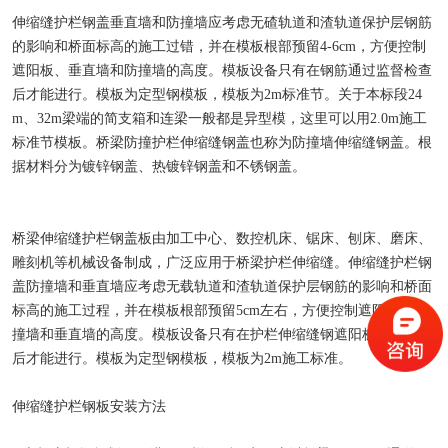
检查井模具
伸缩缝护栏钢盖垂直墙和防撞墙应考虑无碴轨道和渣轨道保护层钢筋
的影响和桥面标高的施工过错，并在模板根部预留4-6cm，方便控制
矩形槽模具
遮阳板、垂直墙和防撞墙的高度。模板设备只有在钢筋通过监督检查
后才能进行。模板为定型钢模板，模板为2m标准节。关于本标段24
路缘石模具
m、32m梁端的简支箱和连梁一般都是异型模，这里可以用2.0m施工
标准节模板。桥梁防撞护栏伸缩缝钢盖也称为防撞墙伸缩缝钢盖。根
排水槽模具
据材料分为镀锌钢盖、热镀锌钢盖和不锈钢盖。
生态框模具
桥梁伸缩缝护栏钢盖板由加工中心、数控机床、锯床、刨床、磨床、
预制块模具
雕刻机等机械设备制成，广泛应用于桥梁护栏伸缩缝。伸缩缝护栏钢
盖防撞墙和垂直墙应考虑无载轨道和渣轨道保护层钢筋的影响和桥面
遮板模具
标高的施工过程，并在模板根部预留5cm左右，方便控制遮阳板、防
撞墙和垂直墙的高度。模板设备只有在护栏伸缩缝钢遮阳板检验合格
后才能进行。模板为定型钢模板，模板为2m施工标准。
伸缩缝护栏钢板安装方法