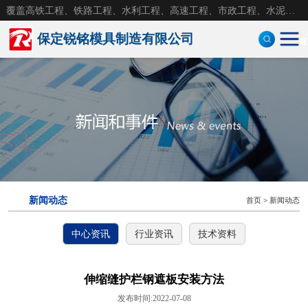
覆盖高铁工程、铁路工程、水利工程、高速工程、市政工程、水泥构件，水泥砼制品钢模具
保定锐铭模具制造有限公司
首
定型钢模板
防护墙模板
风电基础模板
盖板模具
新闻动态
首页
>
新闻动态
钢模具
中心资讯
行业资讯
技术资料
拱形护坡模具
护坡模具
伸缩缝护栏钢遮板安装方法
发布时间:2022-07-08