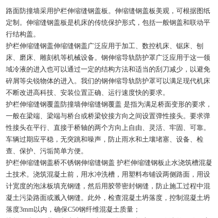
检查井模具
路面防撞墙采用护栏伸缩缝钢盖板。伸缩缝钢盖板美观，可根据图纸
定制。伸缩缝钢盖板是机床的传统保护形式，包括一般钢盖和联动平
矩形槽模具
行结构盖。
护栏伸缩缝钢盖伸缩缝钢盖广泛应用于加工、数控机床、锯床、刨
路缘石模具
床、磨床、雕刻机等机械设备。钢伸缩导轨防护罩广泛应用于这一领
域冷液的进入也可以通过一定的结构方法和适当的刮刀减少，以避免
排水槽模具
碎屑等尖锐物体的进入。我们的钢伸缩导轨防护罩可以满足现代机床
不断改进高科技、安装位置正确、运行速度快的要求。
生态框模具
护栏伸缩缝钢覆盖防撞墙伸缩缝钢覆盖 是指为满足桥面变形的要求，
一般在梁端、梁端与桥台或桥梁铰接方向之间设置弹性接头。要求弹
预制块模具
性接头在平行、直接于桥轴的两个方向上自由、灵活、牢固、可靠。
车辆过期应平稳，无突跳和噪声，防止雨水和土壤堵塞、设备、检
遮板模具
查、保护、污垢简单方便。
护栏伸缩缝钢盖桥不锈钢伸缩缝钢盖 护栏伸缩缝钢板止水浇筑槽混凝
土技术。浇筑混凝土前，用水冲洗槽，用塑料布铺设两侧路面，用设
计宽度的泡沫板填充钢缝，然后用胶带密封钢缝，防止施工过程中混
凝土污染路面或溅入钢缝。此外，检查混凝土坍落度，控制混凝土坍
落度3mm以内，确保C50钢纤维混凝土质量；