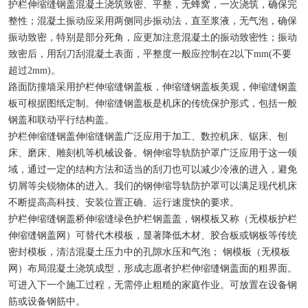
护栏伸缩缝钢盖混凝土浇筑致密、平整，无蜂窝，一次浇筑，确保完
整性；混凝土振动应采用两侧同步振动法，直至浆液，无气泡，确保
振动致密，特别是部分死角，应更加注意混凝土的振动致密性；振动
致密后，用刮刀刮混凝土表面，平整度一般应控制在2以下mm(不要
超过2mm)。
路面防撞墙采用护栏伸缩缝钢盖板，伸缩缝钢盖板美观，伸缩缝钢盖
板可根据图纸定制。伸缩缝钢盖板是机床的传统保护形式，包括一般
钢盖和联动平行结构盖。
护栏伸缩缝钢盖伸缩缝钢盖广泛应用于加工、数控机床、锯床、刨
床、磨床、雕刻机等机械设备。钢伸缩导轨防护罩广泛应用于这一领
域，通过一定的结构方法和适当的刮刀也可以减少冷液的进入，避免
切屑等尖锐物体的进入。我们的钢伸缩导轨防护罩可以满足现代机床
不断提高高科技、安装位置正确、运行速度快的要求。
护栏伸缩缝钢盖桥伸缩缝绿色护栏钢盖盖，钢模板又称（无模板护栏
伸缩缝钢盖网）可替代木模板，显著降低木材、胶合板或钢板等传统
密封模板，清洁混凝土压力中的孔隙水压和气泡； 钢模板（无模板
网）布局混凝土浇筑成型，形成志愿者护栏伸缩缝钢盖面的粗界面。
可进入下一个施工过程，无需停止粗糙的家庭作业。可放置在设备钢
筋或设备钢筋中。