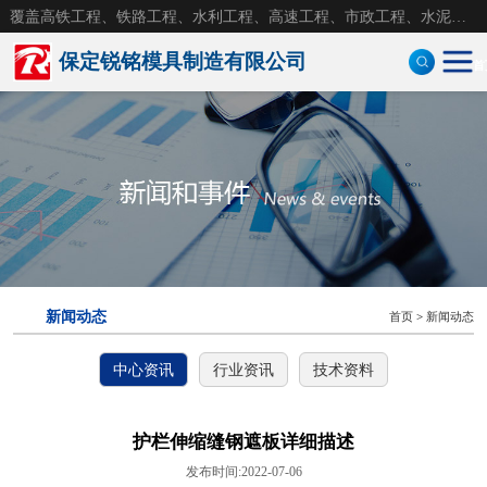
覆盖高铁工程、铁路工程、水利工程、高速工程、市政工程、水泥构件，水泥砼制品钢模具
保定锐铭模具制造有限公司
首
定型钢模板
防护墙模板
风电基础模板
盖板模具
新闻动态
首页
>
新闻动态
钢模具
中心资讯
行业资讯
技术资料
拱形护坡模具
护坡模具
护栏伸缩缝钢遮板详细描述
发布时间:2022-07-06