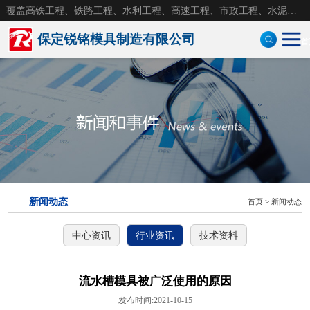
覆盖高铁工程、铁路工程、水利工程、高速工程、市政工程、水泥构件，水泥砼制品钢模具
保定锐铭模具制造有限公司
首
定型钢模板
防护墙模板
风电基础模板
盖板模具
新闻动态
首页
>
新闻动态
钢模具
中心资讯
行业资讯
技术资料
拱形护坡模具
护坡模具
流水槽模具被广泛使用的原因
发布时间:2021-10-15