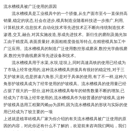
检查井模具
流水槽模具被广泛使用的原因
流水槽模具
是工业模具中的一个骄傲,从生产面市至今一直保持高
矩形槽模具
销量,稳定的状态,社会在进步,模具制造业随着科技进一步推广,利用,
计算机技术,信息技术,自动化技术等先进技术正不断向传统制造技术
路缘石模具
渗透,交叉,融合,对其实施改造,形成先进技术。新衍生的磨削及抛光加
工由于精度高,表面质量好,表面粗糙度值低等特点,在精密模具加工中
排水槽模具
广泛应用。流水槽模具的制造广泛使用数控形成磨床,数控光学曲线磨
床,数控光学曲线磨床等先进设备和技术。
生态框模具
流水槽模具用于水渠,水坝,堤坝上,同时高速高铁的使用已经成为
了市场上经常使用的,这种流水槽模具拼接具有很好的稳定性,对于三
预制块模具
叉护坡来说,也是拼凑六角形,只是对于具体的使用,有了不一样,这种六
角形护坡模具成为了经常使用的护坡模具。流水槽模具的使用量已经
遮板模具
占据了很大的一部分,这种流水槽模具每年的销售数量不断的增加,已
经成为了市场上经常使用的,流水槽模具作为较普通的护坡模具,这种
护坡模具选用工程聚丙烯pp为原料,因为流水槽模具的形状与实际的使
用已经成为了较主要的一项
上述就是植草砖模具厂家为你介绍的有关流水槽模具被广泛使用的原
因的内容，对此你还有什么不了解的，欢迎前来咨询我们网站，我们